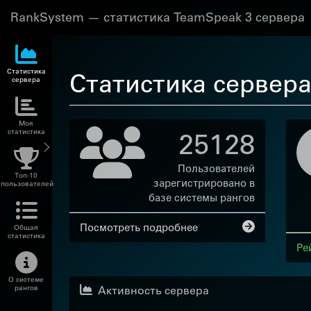
RankSystem — статистика TeamSpeak 3 сервера
Статистика
Статистика сервер
сервера
Моя
25128
статистика
Пользователей
Топ-10
зарегистрировано в
пользователей
базе системы рангов
Посмотреть подробнее
Общая
статистика
Ре
О системе
Активность сервера
рангов