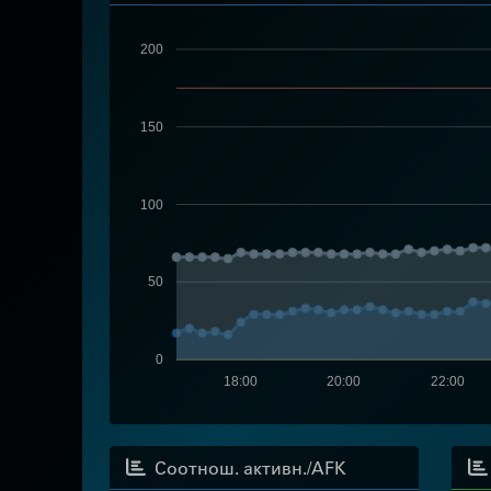
200
150
100
50
0
18:00
20:00
22:00
Соотнош. активн./AFK