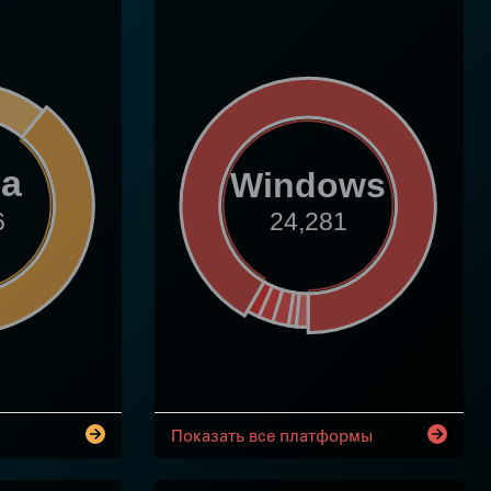
ia
Windows
6
24,281
Показать все платформы