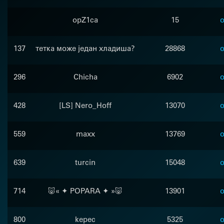
opZ1ca
15
o
137
тетка може један хладиша?
28868
o
296
Chicha
6902
o
428
[LS] Nero_Hoff
13070
o
559
maxx
13769
o
639
turcin
15048
o
714
🐷« ✦ POPARA ✦ »🐷
13901
o
800
kepec
5325
o