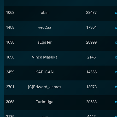
1068
obsi
28437
o
1458
vecCaa
17804
o
1638
sEgsTer
28999
o
1650
Vince Masuka
2146
o
2459
KARIGAN
14566
o
2701
[C]Edward_James
13073
o
3068
Turimtiga
29533
o
3189
sss
4447
o