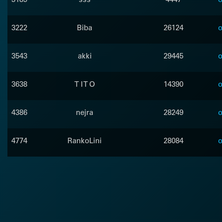
3222
Biba
26124
o
3543
akki
29445
o
3638
T I T O
14390
o
4386
nejra
28249
o
4774
RankoLini
28084
o