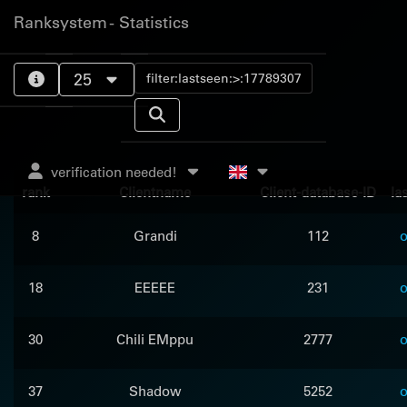
Ranksystem - Statistics
25
verification needed!
rank
Clientname
Client-database-ID
la
8
Grandi
112
o
18
EEEEE
231
o
30
Chili EMppu
2777
o
37
Shadow
5252
o