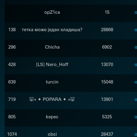
opZ1ca
15
o
138
тетка може један хладиша?
28868
o
296
Chicha
6902
o
428
[LS] Nero_Hoff
13070
o
639
turcin
15048
o
719
🐷« ✦ POPARA ✦ »🐷
13901
o
805
kepec
5325
o
1074
obsi
28437
o