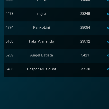
4478
nejra
28249
o
4774
RankoLini
28084
o
5165
Paki_Armando
29512
o
5239
Angel Batista
5421
o
6496
Casper MusicBot
29530
o