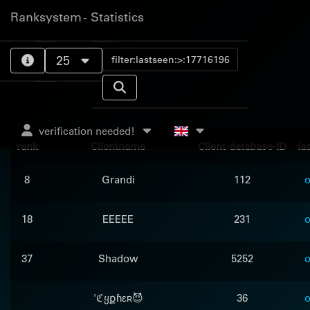
Ranksystem - Statistics
25
verification needed!
rank
Clientname
Client-database-ID
la
8
Grandi
112
o
18
EEEEE
231
o
37
Shadow
5252
o
'ℭყքɦɛʀ😈
36
o