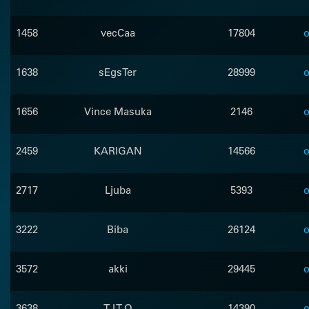
1458
vecCaa
17804
o
1638
sEgsTer
28999
o
1656
Vince Masuka
2146
o
2459
KARIGAN
14566
o
2717
Ljuba
5393
o
3222
Biba
26124
o
3572
akki
29445
o
3638
T I T O
14390
o